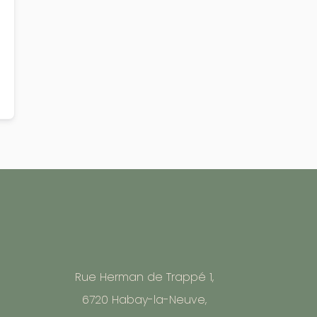
Rue Herman de Trappé 1,
6720 Habay-la-Neuve,