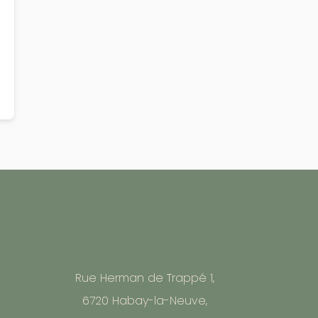
Rue Herman de Trappé 1,
6720 Habay-la-Neuve,