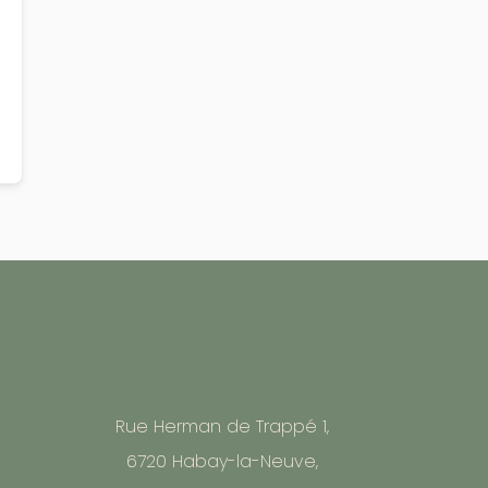
Rue Herman de Trappé 1,
6720 Habay-la-Neuve,