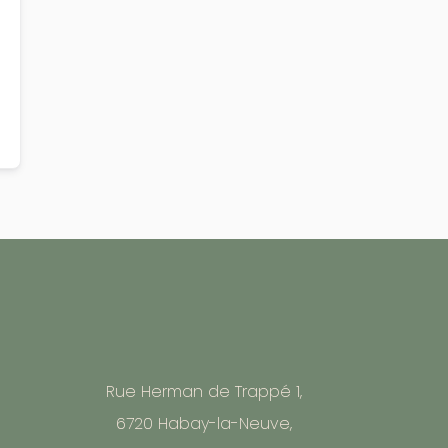
Rue Herman de Trappé 1,
6720 Habay-la-Neuve,