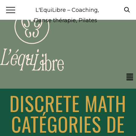
L'EquiLibre – Coaching,
Danse thérapie, Pilates
DISCRETE MATH
CATÉGORIES DE