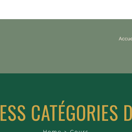
Accue
SS CATÉGORIES 
Home
>
Cours